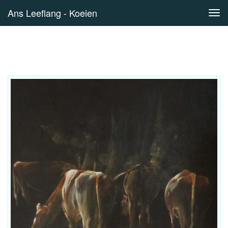
Ans Leeflang - Koeien
Tog
navi
Koeien