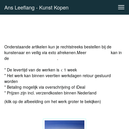
Ans Leeflang - Kunst Kopen
Tog
navi
Online winkel
Onderstaande artikelen kun je rechtstreeks bestellen bij de
kunstenaar en veilig via exto afrekenen.Meer
kunst kopen
kan in
de
webshop van www.exto.nl
.
* De levertijd van de werken is < 1 week
* Het werk kan binnen veertien werkdagen retour gestuurd
worden
* Betaling mogelijk via overschrijving of iDeal
* Prijzen zijn incl. verzendkosten binnen Nederland
(klik op de afbeelding om het werk groter te bekijken)
stuur een bericht