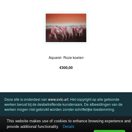
Roze Koeien
Aquarel- Roze koeien
€300,00
Deze site is onderdeel van
www.exto.art
. Het copyright op alle getoonde
werken berust bij de desbetreffende kunstenaars. De afbeeldingen van de
werken mogen niet gebruikt worden zonder schriftelijke toestemming.
This website makes use of cookies to enhance browsing experience and
provide additional functionality.
Details