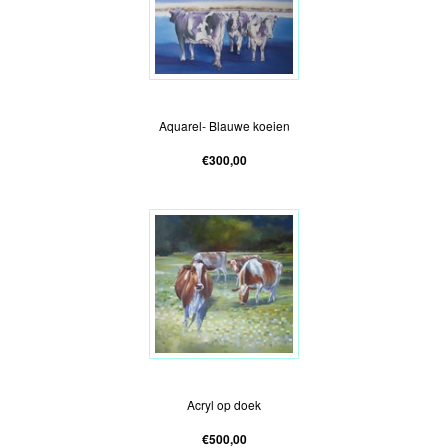
Blauwe koeien
Aquarel- Blauwe koeien
€300,00
Koeien in de wei
Acryl op doek
€500,00